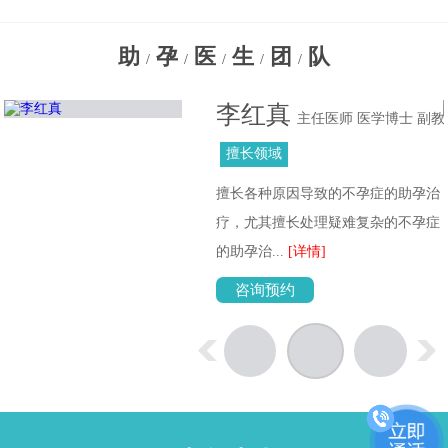
助
孕
医
生
团
队
/
/
/
/
/
李红真
主任医师 医学博士 副教
授
擅长领域
擅长各种原因导致的不孕症的助孕治
位
疗，尤其擅长处理疑难复杂的不孕症
的助孕治...
[详情]
咨询预约