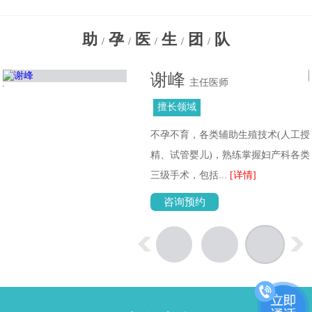
助
孕
医
生
团
队
/
/
/
/
/
谢峰
教
主任医师
擅长领域
治
不孕不育，各类辅助生殖技术(人工授
症
精、试管婴儿)，熟练掌握妇产科各类
三级手术，包括...
[详情]
咨询预约