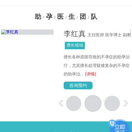
助
孕
医
生
团
队
/
/
/
/
/
李红真
主任医师 医学博士 副教
授
擅长领域
擅长各种原因导致的不孕症的助孕治
位
疗，尤其擅长处理疑难复杂的不孕症
的助孕治...
[详情]
咨询预约