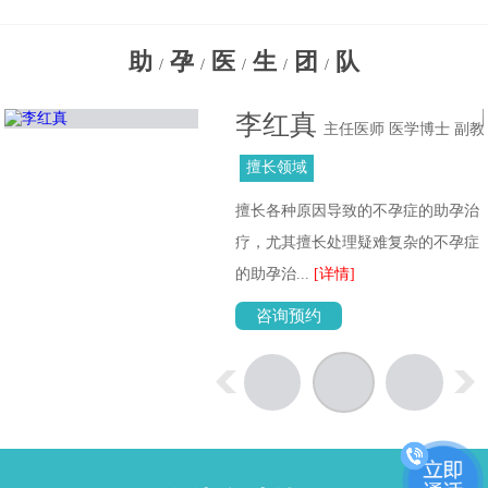
助
孕
医
生
团
队
/
/
/
/
/
李红真
主任医师 医学博士 副教
授
擅长领域
擅长各种原因导致的不孕症的助孕治
位
疗，尤其擅长处理疑难复杂的不孕症
的助孕治...
[详情]
咨询预约