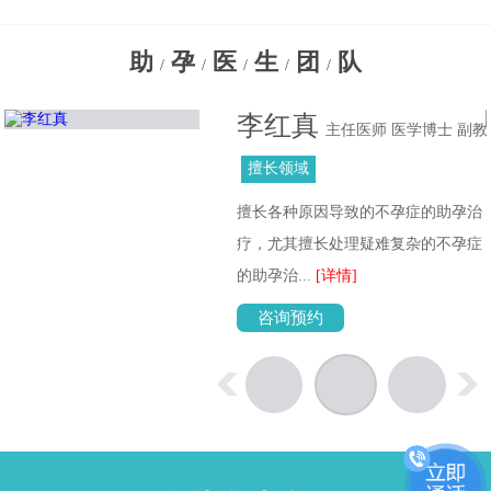
助
孕
医
生
团
队
/
/
/
/
/
李红真
主任医师 医学博士 副教
授
擅长领域
擅长各种原因导致的不孕症的助孕治
位
疗，尤其擅长处理疑难复杂的不孕症
的助孕治...
[详情]
咨询预约