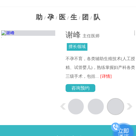
助
孕
医
生
团
队
/
/
/
/
/
谢峰
教
主任医师
擅长领域
治
不孕不育，各类辅助生殖技术(人工授
症
精、试管婴儿)，熟练掌握妇产科各类
三级手术，包括...
[详情]
咨询预约