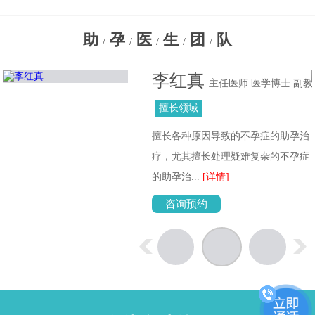
助
孕
医
生
团
队
/
/
/
/
/
李红真
主任医师 医学博士 副教
授
擅长领域
擅长各种原因导致的不孕症的助孕治
位
疗，尤其擅长处理疑难复杂的不孕症
的助孕治...
[详情]
咨询预约